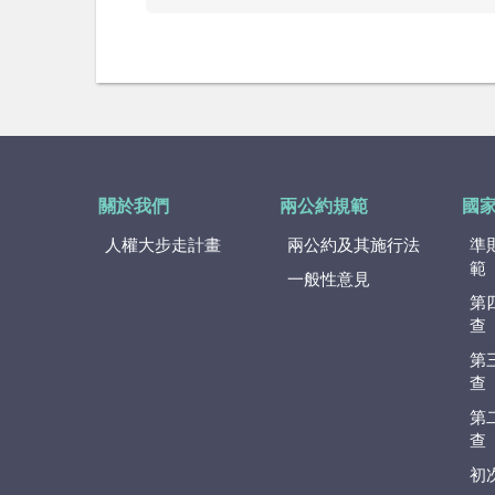
關於我們
兩公約規範
國
人權大步走計畫
兩公約及其施行法
準
範
一般性意見
第
查
第
查
第
查
初