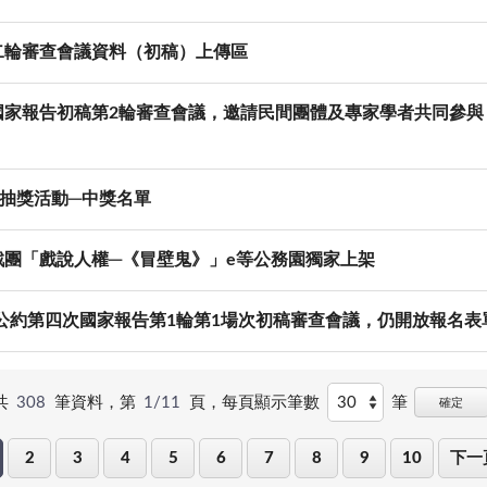
二輪審查會議資料（初稿）上傳區
報告初稿第2輪審查會議，邀請民間團體及專家學者共同參與，訂於1
展抽獎活動─中獎名單
團「戲說人權─《冒壁鬼》」e等公務園獨家上架
行兩公約第四次國家報告第1輪第1場次初稿審查會議，仍開放報名
共
308
筆資料，第
1/11
頁，
每頁顯示筆數
筆
確定
2
3
4
5
6
7
8
9
10
下一