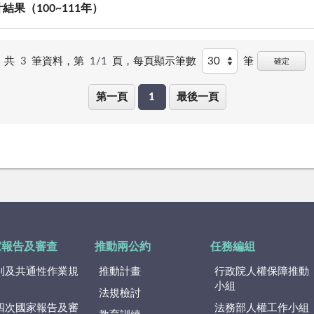
果（100~111年）
共
3
筆資料，第
1/1
頁，
每頁顯示筆數
筆
確定
第一頁
1
最後一頁
家報告及審查
推動兩公約
任務編組
則及共通性作業規
推動計畫
行政院人權保障推動
小組
法規檢討
四次國家報告及審
法務部人權工作小組