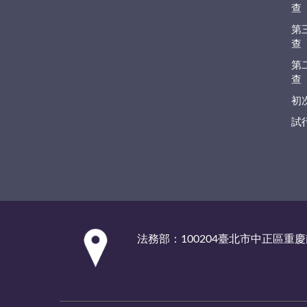
查
第
查
第
查
初
試
:::
法務部：100204臺北市中正區重慶