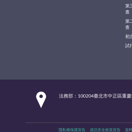
第
查
第
查
初
試
:::
法務部：100204臺北市中正區重慶
隱私權保護宣告
資訊安全政策宣告
資