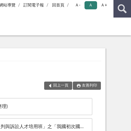
網站導覽
訂閱電子報
回首頁
Ａ-
Ａ
Ａ+
回上一頁
友善列印
理)
之「我國初次國家人權報告之撰寫、審查及後續檢討與展望」投影片資料