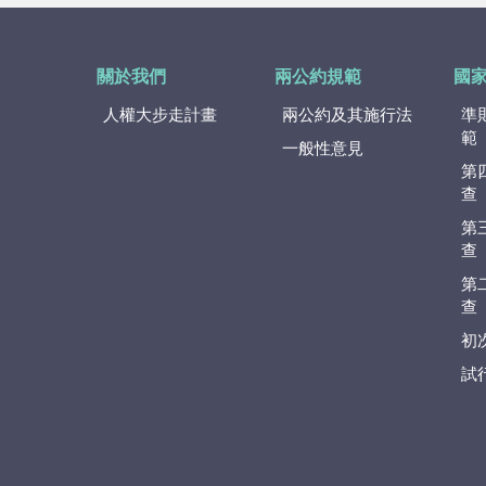
關於我們
兩公約規範
國
人權大步走計畫
兩公約及其施行法
準
範
一般性意見
第
查
第
查
第
查
初
試