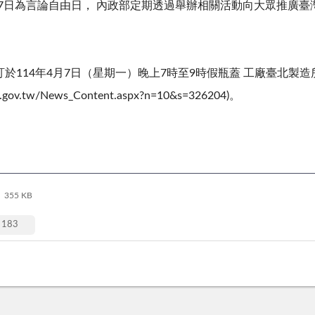
4月7日為言論自由日， 內政部定期透過舉辦相關活動向大眾推廣
部訂於114年4月7日（星期一）晚上7時至9時假瓶蓋 工廠臺北
tw/News_Content.aspx?n=10&s=326204)。
355 KB
183