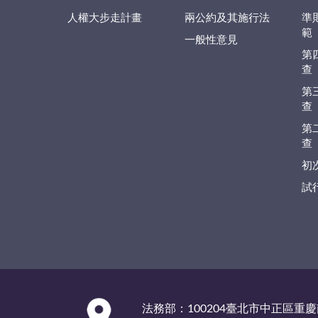
人權大步走計畫
兩公約及其施行法
準
範
一般性意見
第
查
第
查
第
查
初
試
:::
法務部：100204臺北市中正區重慶