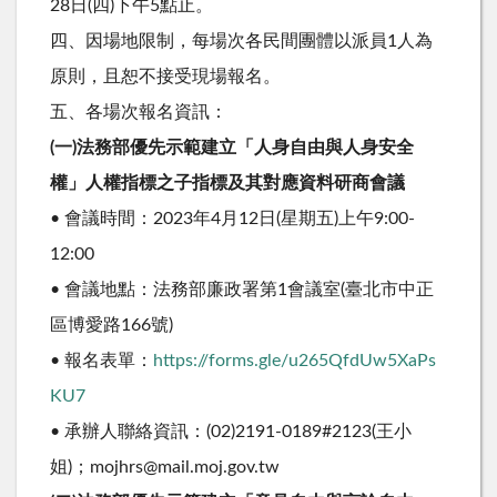
28日(四)下午5點止。
四、因場地限制，每場次各民間團體以派員1人為
原則，且恕不接受現場報名。
五、各場次報名資訊：
(一)法務部優先示範建立「人身自由與人身安全
權」人權指標之子指標及其對應資料研商會議
• 會議時間：2023年4月12日(星期五)上午9:00-
12:00
• 會議地點：法務部廉政署第1會議室(臺北市中正
區博愛路166號)
• 報名表單：
https://forms.gle/u265QfdUw5XaPs
KU7
• 承辦人聯絡資訊：(02)2191-0189#2123(王小
姐)；mojhrs@mail.moj.gov.tw