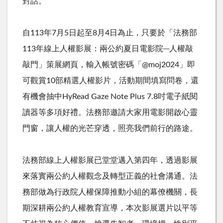
對話。
自
113
年7月5日起至8月4日為止，只要於​「法務部
113年線上人權影展：兩公約夏日電影院─人權敲
敲門」策展網頁，輸入帳號密碼「
@moj2024
」即
可觀賞
10
部精選人權影片，活動期間填寫問卷，還
有機會抽中HyRead Gaze Note Plus 7.8吋電子紙閱
讀器等多項好禮。法務部邀請大家用電影開啟心靈
門窗，讓人權的光芒穿透，照亮我們前行的路途。
法務部線上人權影展已堂堂邁入第四年，透過影展
來落實兩公約人權觀念及轉型正義的社會溝通。法
務部做為行政院人權保障推動小組的幕僚機關，長
期深耕兩公約人權教育宣導，本次影展選片以平等