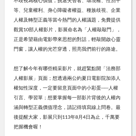
不歧視為核心價值，挑選失智者、環境權、性別平
等、兒童權利、身心障礙者權益、種族歧視、企業
人權及轉型正義等當今熱門的人權議題，免費提供
觀賞
10
部人權影片，影展命名為「人權敲敲門」，
正是希望藉由電影帶來思想的對話，輕敲開啟心靈
門窗，讓人權的光芒穿透，照亮我們前行的路途。
想了解今年有哪些精采影片，就趕緊點開「法務部
人權影展」頁面；想透過兩公約夏日電影院加添人
權知性深度，一定要留意頁面中的小彩蛋
──
人權
引言、學習單；想要掌握每一部影片背後的人權內
涵與轉型正義價值理念，請記得填寫線上問卷。最
後提醒大家，影展只到113年8月4日為止，千萬要
把握機會喔！