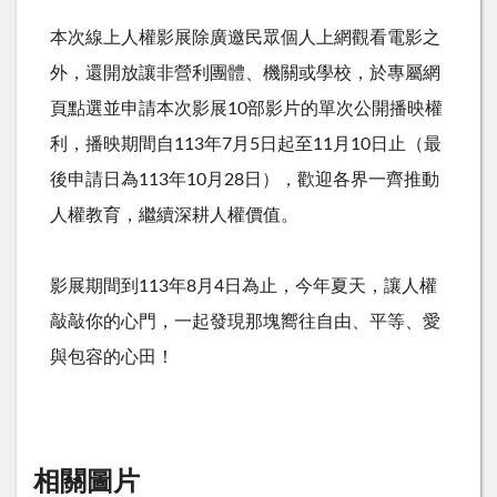
本次線上人權影展除廣邀民眾個人上網觀看電影之
外，還開放讓非營利團體、機關或學校，於專屬網
頁點選並申請本次影展
10
部影片的單次公開播映權
利，播映期間自
113
年
7
月
5
日起至
11
月
10
日止（最
後申請日為
113
年
10
月
28
日），歡迎各界一齊推動
人權教育，繼續深耕人權價值。
影展期間到
113
年
8
月
4
日為止，今年夏天，讓人權
敲敲你的心門，一起發現那塊嚮往自由、平等、愛
與包容的心田！
相關圖片