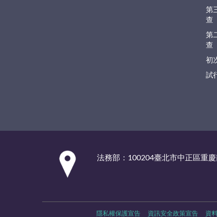
第
查
第
查
初
試
:::
法務部：100204臺北市中正區重慶
隱私權保護宣告
資訊安全政策宣告
資