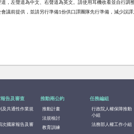
道，左聲道為中文、右聲道為英文。請使用耳機收看並自行調整
於會議前提供，並請另行準備1份供口譯團隊先行準備，減少誤譯
家報告及審查
推動兩公約
任務編組
則及共通性作業規
推動計畫
行政院人權保障推動
小組
法規檢討
四次國家報告及審
法務部人權工作小組
教育訓練