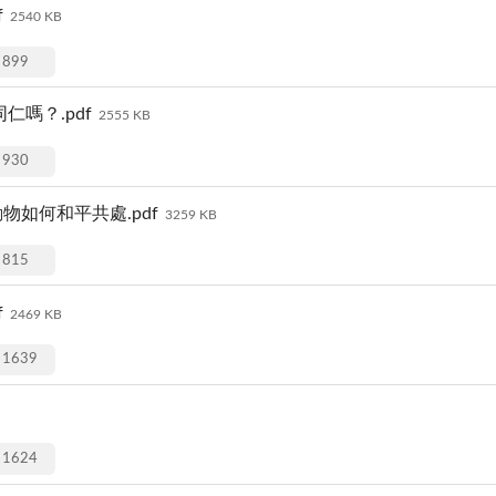
f
2540 KB
899
嗎？.pdf
2555 KB
930
如何和平共處.pdf
3259 KB
815
f
2469 KB
1639
1624