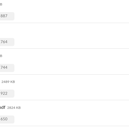
KB
887
764
KB
744
2489 KB
922
df
2824 KB
650