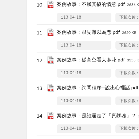
案例故事：不勝其擾的情意.pdf
2636 
113-04-18
下載次數：
案例故事：眼見難以為憑.pdf
2620 KB
113-04-18
下載次數：
案例故事：從高空看大麻花.pdf
3353 
113-04-18
下載次數：
案例故事：詢問程序─說出心裡話.pdf
113-04-18
下載次數：
案例故事：是誰逼走了「真麵魂」？.p
113-04-18
下載次數：