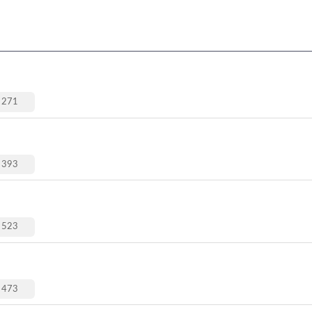
271
393
523
473