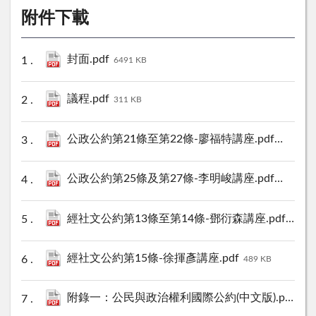
附件下載
封面.pdf
6491 KB
議程.pdf
311 KB
公政公約第21條至第22條-廖福特講座.pdf
423 KB
公政公約第25條及第27條-李明峻講座.pdf
394 KB
經社文公約第13條至第14條-鄧衍森講座.pdf
381 K
經社文公約第15條-徐揮彥講座.pdf
489 KB
附錄一：公民與政治權利國際公約(中文版).pdf
332