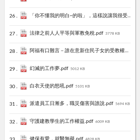
「你不懂我的明白~的啦」，這樣說讓我很受傷.pdf
法律之前人人平等與軍教免稅.pdf
3778 KB
阿福有口難言－誰在意新住民子女的受教權？.pdf
幻滅的工作夢.pdf
5012 KB
白衣天使的怒吼.pdf
5101 KB
派遣員工日漸多，職災傷害與誰說.pdf
5694 KB
守護建教學生的工作權益.pdf
6009 KB
健保有愛，就醫無礙.pdf
4828 KB