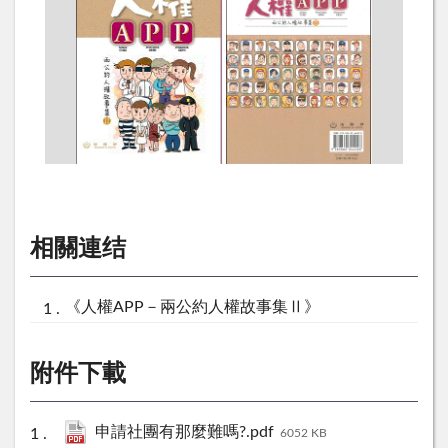
相關連结
《人權APP－兩公約人權故事集Ⅱ》
附件下載
申請社團有那麼難嗎?.pdf
6052 KB