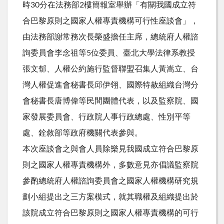
時30分在法務部2樓簡報室舉辦「有關我國成立符
合巴黎原則之國家人權專責機構可行性座談會」，
由法務部謝常務次長榮盛擔任主席，總統府人權諮
詢委員會李念祖等5位委員、臺北大學法律系教授
張文郁、人權公約施行監督聯盟召集人黃嵩立、台
灣人權促進會秘書長邱伊翎、國際特赦組織台灣分
會秘書長唐博偉等民間團體代表，以及監察院、國
家發展委員會、行政院人事行政總處、性別平等
處、銓敘部等政府機關代表參與。
本次座談會之與會人員除樂見我國成立符合巴黎原
則之國家人權專責機構外，多數意見亦倡議監察院
參酌總統府人權諮詢委員會之國家人權機構研究規
劃小組提出之三方案模式，就其職權及組織提出於
該院成立符合巴黎原則之國家人權專責機構的可行