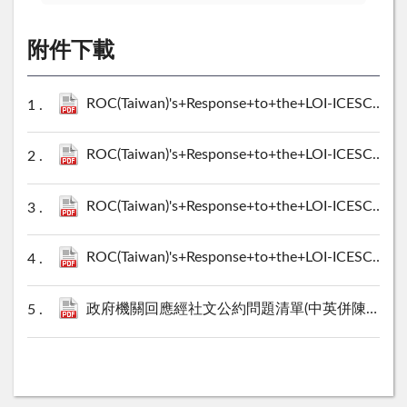
附件下載
ROC(Taiwan)'s+Response+to+the+LOI-ICESCR(ANNEX+3).pdf
ROC(Taiwan)'s+Response+to+the+LOI-ICESCR(ANNEX+1).pdf
ROC(Taiwan)'s+Response+to+the+LOI-ICESCR(ANNEX+2).pdf
ROC(Taiwan)'s+Response+to+the+LOI-ICESCR.pdf
政府機關回應經社文公約問題清單(中英併陳版).pdf