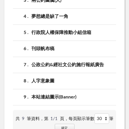
3
兩公約圖騰(人)
4
夢想總是缺了一角
5
行政院人權保障推動小組信箱
6
刊頭帆布稿
7
公政公約&經社文公約施行報紙廣告
8
人字意象圖
9
本站連結圖示(Banner)
共
9
筆資料，第
1/1
頁，
每頁顯示筆數
筆
確定