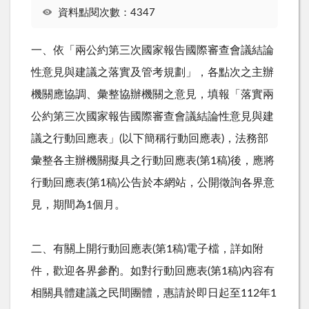
資料點閱次數：4347
一、依「兩公約第三次國家報告國際審查會議結論
性意見與建議之落實及管考規劃」，各點次之主辦
機關應協調、彙整協辦機關之意見，填報「落實兩
公約第三次國家報告國際審查會議結論性意見與建
議之行動回應表」
(
以下簡稱行動回應表
)
，法務部
彙整各主辦機關擬具之行動回應表
(
第
1
稿
)
後，應將
行動回應表
(
第
1
稿
)
公告於本網站，公開徵詢各界意
見，期間為
1
個月。
二、有關上開行動回應表
(
第
1
稿
)
電子檔，詳如附
件，歡迎各界參酌。如對行動回應表
(
第
1
稿
)
內容有
相關具體建議之民間團體，惠請於
即日起至112年1