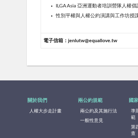
ILGA Asia 亞洲運動者培訓營隊人權倡
性別平權與人權公約演講與工作坊授課
電子信箱：jenlutw@equallove.tw
關於我們
兩公約規範
國
人權大步走計畫
兩公約及其施行法
準
範
一般性意見
第
查