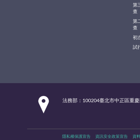
第
查
第
查
初
試
:::
法務部：100204臺北市中正區重慶
隱私權保護宣告
資訊安全政策宣告
資