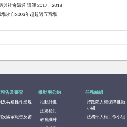
議與社會溝通 講師 2017、2018
場次自2003年起超過五百場
家報告及審查
推動兩公約
任務編組
則及共通性作業規
推動計畫
行政院人權保障推動
小組
法規檢討
四次國家報告及審
法務部人權工作小組
教育訓練