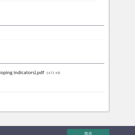
ng indicators).pdf
1471 KB
收合