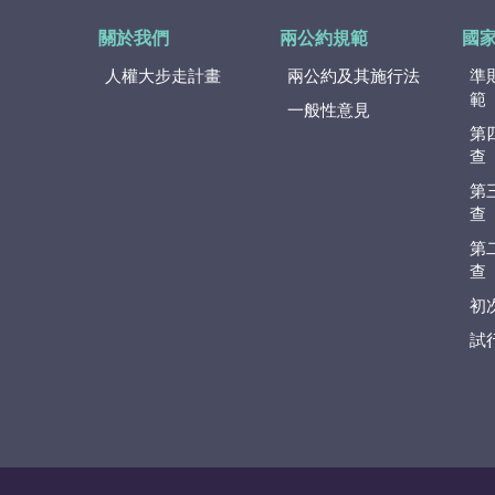
關於我們
兩公約規範
國
人權大步走計畫
兩公約及其施行法
準
範
一般性意見
第
查
第
查
第
查
初
試