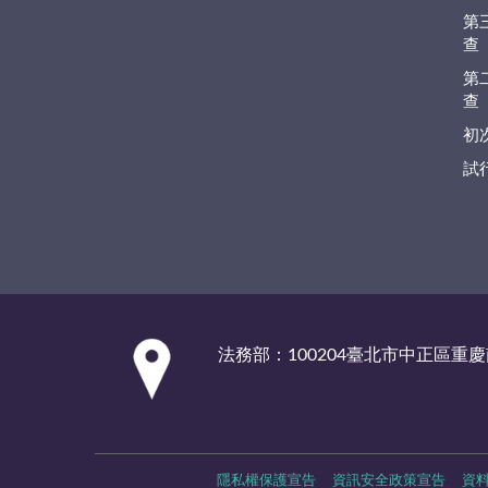
第
查
第
查
初
試
:::
法務部：100204臺北市中正區重慶
隱私權保護宣告
資訊安全政策宣告
資