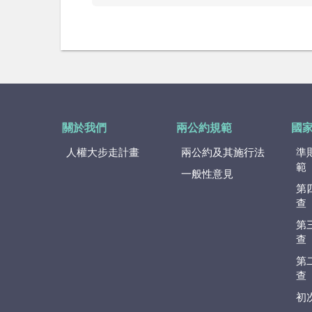
關於我們
兩公約規範
國
人權大步走計畫
兩公約及其施行法
準
範
一般性意見
第
查
第
查
第
查
初